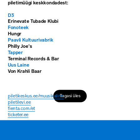
piletimüügi keskkondadest:
D3
Erinevate Tubade Klubi
Fonoteek
Hungr
Paavli Kultuurivabrik
Philly Joe's
Tapper
Terminal Records & Bar
Uus Laine
Von Krahli Baar
piletikeskus.ee/muusikalinn
Tagasi üles
piletilevi.ee
fienta.com/et
ticketer.ee