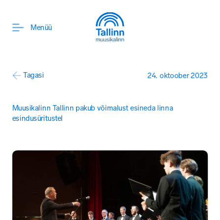
ENG
Menüü
Tagasi
24. oktoober 2023
Muusikalinn Tallinn pakub võimalust esineda linna 
esindusüritustel