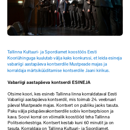
Tallinna Kultuuri- ja Spordiamet koostöös Eesti 
Kooriühinguga kuulutab välja kaks konkurssi, et leida esineja 
vabariigi aastapäeva kontserdile Mustpeade majas ja 
korraldaja märtsiküüditamise kontserdile Jaani kirikus.
Vabariigi aastapäeva kontserdi ESINEJA
Otsime koori, kes esineb Tallinna linna korraldataval Eesti 
Vabariigi aastapäeva kontserdil, mis toimub 24. veebruari 
päeval Mustpeade majas. Kontsert on publiku jaoks tasuta. 
Paku välja pidupäevakontserdile sobiv kontseptsioon ja 
kava. Soovi korral on võimalik koostööd teha Tallinna 
Politseiorkestriga. Kontsert kestab kuni 60 minutit ja on 
tasuta. Korraldaja on Tallinna Kultuuri- ja Spordiamet. 