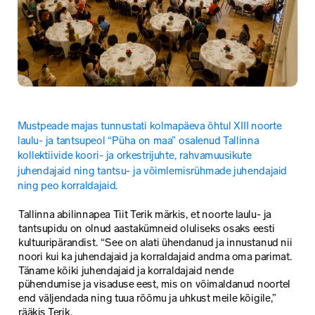
Mustpeade majas tunnustati kolmapäeva õhtul XIII noorte 
laulu- ja tantsupeol “Püha on maa” osalenud Tallinna 
kollektiivide koori- ja orkestrijuhte, rahvamuusikute 
juhendajaid ning tantsu- ja võimlemisrühmade juhendajaid 
ning peo korraldajaid.
Tallinna abilinnapea Tiit Terik märkis, et noorte laulu- ja 
tantsupidu on olnud aastakümneid oluliseks osaks eesti 
kultuuripärandist. “See on alati ühendanud ja innustanud nii 
noori kui ka juhendajaid ja korraldajaid andma oma parimat. 
Täname kõiki juhendajaid ja korraldajaid nende 
pühendumise ja visaduse eest, mis on võimaldanud noortel 
end väljendada ning tuua rõõmu ja uhkust meile kõigile,” 
rääkis Terik.