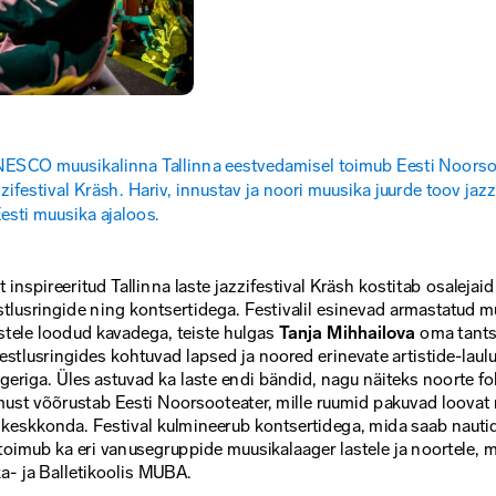
NESCO muusikalinna Tallinna eestvedamisel toimub Eesti Noorsoot
zzifestival Kräsh. Hariv, innustav ja noori muusika juurde toov jazz
esti muusika ajaloos.
inspireeritud Tallinna laste jazzifestival Kräsh kostitab osalejaid
tlusringide ning kontsertidega. Festivalil esinevad armastatud m
astele loodud kavadega, teiste hulgas 
Tanja Mihhailova
 oma tantsu
Vestlusringides kohtuvad lapsed ja noored erinevate artistide-lauluk
geriga. Üles astuvad ka laste endi bändid, nagu näiteks noorte f
ust võõrustab Eesti Noorsooteater, mille ruumid pakuvad loovat 
 keskkonda. Festival kulmineerub kontsertidega, mida saab nautid
oimub ka eri vanusegruppide muusikalaager lastele ja noortele, mi
a- ja Balletikoolis MUBA.