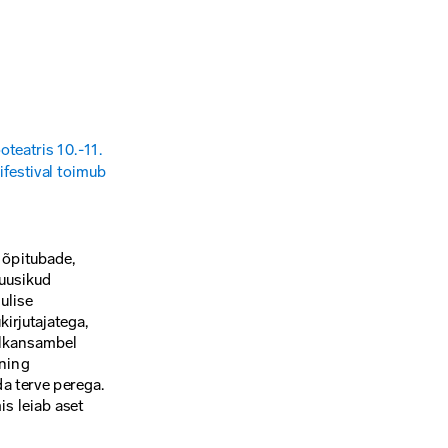
eatris 10.-11. 
ifestival toimub 
 õpitubade, 
uusikud 
lise 
irjutajatega, 
olkansambel 
ning 
a terve perega. 
s leiab aset 