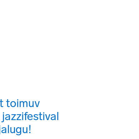
ENG
 toimuv 
jazzifestival 
jalugu!