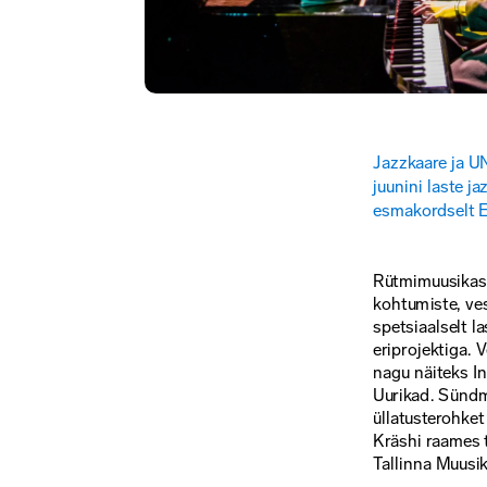
Jazzkaare ja U
juunini laste ja
esmakordselt E
Rütmimuusikast 
kohtumiste, ves
spetsiaalselt l
eriprojektiga. 
nagu näiteks In
Uurikad. Sündm
üllatusterohket
Kräshi raames t
Tallinna Muusik