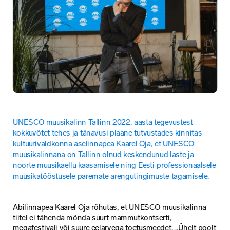
UNESCO muusikalinn Tallinn 2022. aasta tegevustest 
kokkuvõtet tehes ja tänavusi plaane tutvustades kinnitas 
kultuurivaldkonna aselinnapea Kaarel Oja, et UNESCO 
muusikalinnana on Tallinn olnud keskendunud laste ja 
noorte muusikaellu kaasamisele ning Eesti professionaalsele 
muusikatööstusele paremate arengutingimuste tagamisele.
Abilinnapea Kaarel Oja rõhutas, et UNESCO muusikalinna 
tiitel ei tähenda mõnda suurt mammutkontserti, 
megafestivali või suure eelarvega toetusmeedet. „Ühelt poolt 