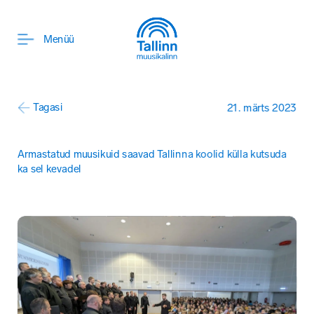
ENG
Menüü
Tagasi
21. märts 2023
Armastatud muusikuid saavad Tallinna koolid külla kutsuda 
ka sel kevadel