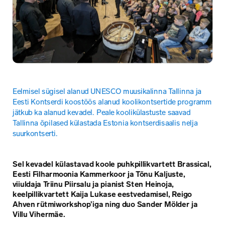
Eelmisel sügisel alanud UNESCO muusikalinna Tallinna ja 
Eesti Kontserdi koostöös alanud koolikontsertide programm 
jätkub ka alanud kevadel. Peale koolikülastuste saavad 
Tallinna õpilased külastada Estonia kontserdisaalis nelja 
suurkontserti.
Sel kevadel külastavad koole 
puhkpillikvartett Brassical, 
Eesti Filharmoonia Kammerkoor
 ja Tõnu Kaljuste, 
viiuldaja Triinu Piirsalu ja pianist Sten Heinoja, 
keelpillikvartett Kaija Lukase eestvedamisel, Reigo 
Ahven rütmiworkshop’iga ning duo Sander Mölder ja 
Villu Vihermäe.